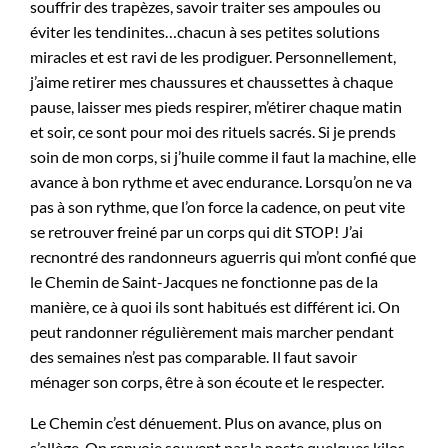
souffrir des trapèzes, savoir traiter ses ampoules ou
éviter les tendinites…chacun à ses petites solutions
miracles et est ravi de les prodiguer. Personnellement,
j’aime retirer mes chaussures et chaussettes à chaque
pause, laisser mes pieds respirer, m’étirer chaque matin
et soir, ce sont pour moi des rituels sacrés. Si je prends
soin de mon corps, si j’huile comme il faut la machine, elle
avance à bon rythme et avec endurance. Lorsqu’on ne va
pas à son rythme, que l’on force la cadence, on peut vite
se retrouver freiné par un corps qui dit STOP! J’ai
recnontré des randonneurs aguerris qui m’ont confié que
le Chemin de Saint-Jacques ne fonctionne pas de la
manière, ce à quoi ils sont habitués est différent ici. On
peut randonner régulièrement mais marcher pendant
des semaines n’est pas comparable. Il faut savoir
ménager son corps, être à son écoute et le respecter.
Le Chemin c’est dénuement. Plus on avance, plus on
s’allège. On renvoie souvent par la poste quelques kilos