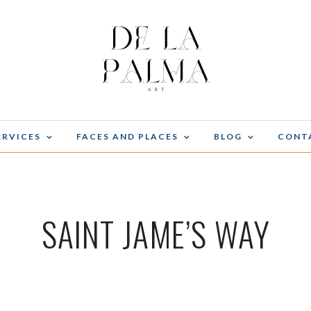
ERVICES
FACES AND PLACES
BLOG
CONT
SAINT JAME’S WAY