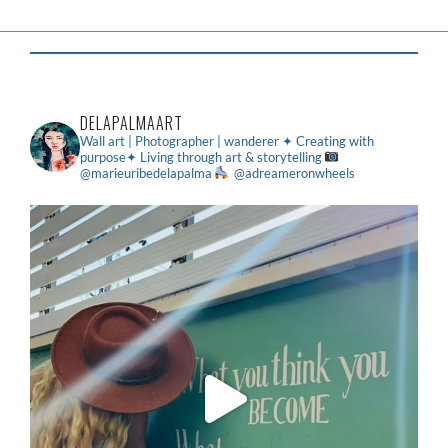
DELAPALMAART
Wall art | Photographer | wanderer
✦ Creating with
purpose✦ Living through art & storytelling
@marieuribedelapalma
@adreameronwheels