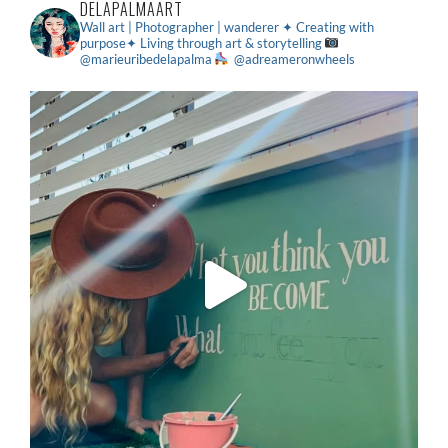
DELAPALMAART
Wall art | Photographer | wanderer
✦ Creating with
purpose✦ Living through art & storytelling
@marieuribedelapalma
@adreameronwheels